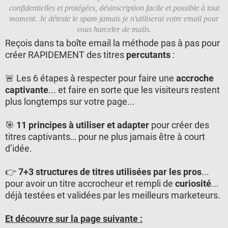
confidentielles et protégées, désinscription facile et possible à tout
moment. Je déteste le spam jamais je n'utiliserai votre email pour
vous harceler de mails.
Reçois dans ta boîte email la méthode pas à pas pour
créer RAPIDEMENT des titres
percutants
:
🚨 Les 6 étapes à respecter pour faire une
accroche
captivante
... et faire en sorte que les visiteurs restent
plus longtemps sur votre page...
🎯
11 principes à utiliser et adapter
pour créer des
titres captivants… pour ne plus jamais être à court
d’idée.
👉
7+3 structures de titres utilisées par les pros
...
pour avoir un titre accrocheur et rempli de
curiosité
...
déjà testées et validées par les meilleurs marketeurs.
Et découvre sur la page suivante :